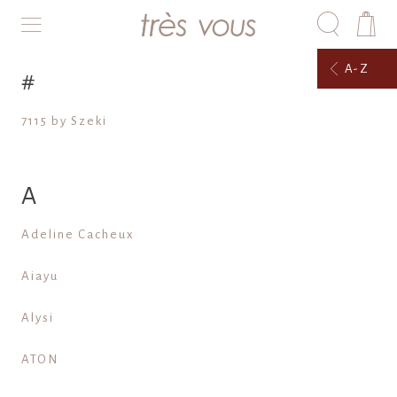
A-Z
#
7115 by Szeki
A
Adeline Cacheux
Aiayu
Alysi
ATON