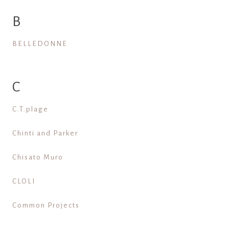
B
BELLEDONNE
C
C.T.plage
Chinti and Parker
Chisato Muro
CLOLI
Common Projects