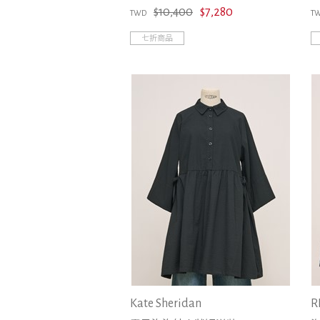
$10,400
$7,280
TWD
T
七折商品
Kate Sheridan
R