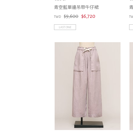
青空藍單邊吊帶牛仔裙
$9,600
$6,720
TWD
T
LAST ONE