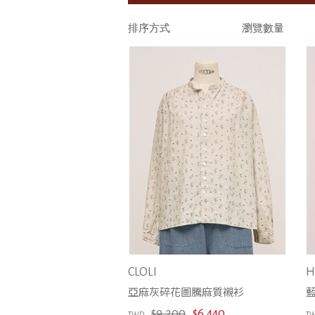
Faliero Sarti
排序方式
瀏覽數量
forte_forte
Harris Wharf London
Hartford
HEREU
HIZEN Jewelry
Kate Sheridan
Labo.Art
Le Mont St. Michel
LIMO
Marie Laure Chamorel
PAMPA
Pomandère
REIKO
REINHARD PLANK
CLOLI
H
seeset
亞麻灰碎花圖騰麻質襯衫
soeur
$9,200
$6,440
TWD
T