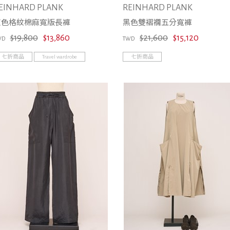
EINHARD PLANK
REINHARD PLANK
灰色格紋棉麻寬版長褲
黑色雙褶襉五分寬褲
$19,800
$13,860
$21,600
$15,120
WD
TWD
七折商品
Travel wardrobe
七折商品