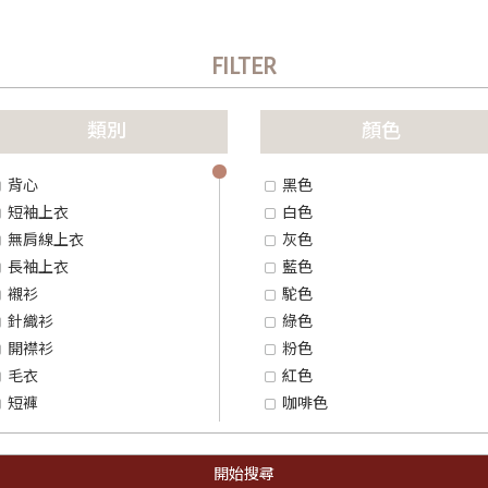
FILTER
remove
item
類別
顏色
背心
黑色
短袖上衣
白色
無肩線上衣
灰色
長袖上衣
藍色
襯衫
駝色
針織衫
綠色
開襟衫
粉色
毛衣
紅色
短褲
咖啡色
五分褲
黃色
九分褲
橘色
開始搜尋
長褲
紫色