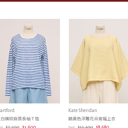
寬褲/褲裙
銀色
牛仔褲/丹寧褲
丹寧
連身褲/吊帶褲
點點
長裙
條紋
洋裝/吊帶裙/圍裙
格紋
外套/夾克
織紋
大衣/風衣/長罩衫
混織
圍巾/絲巾
印花/色塊
皮帶/腰帶/吊帶
編織
包袋
漸層/暈染
帽子
雙色
襪子/手套
金色飾品
休閒鞋
銀色飾品
涼鞋
玫瑰金色飾品
跟鞋
其他材質飾品
artford
Kate Sheridan
靴子
陶瓷飾品
藍白橫紋麻質長袖Ｔ恤
鵝黃色浮雕花朵寬幅上衣
耳環/耳扣
寶石飾品
$7,200
$3,600
$12,400
$8,680
WD
TWD