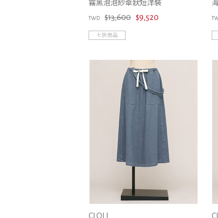
霧黑泡泡紗傘狀短洋裝
$13,600
$9,520
TWD
T
七折商品
CLOLI
C