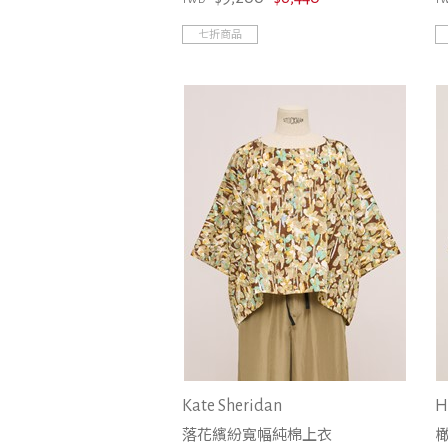
Sofie D'hoore
Sophie Digard
七折商品
Studio Nicholson
Sumikaneko
TELA
très vous
YMC
Kate Sheridan
H
落花繽紛寬幅純棉上衣