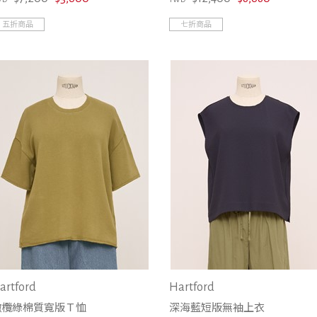
項鍊/頸鍊
手鍊/手環
五折商品
七折商品
戒指
墨鏡/眼鏡掛帶
artford
Hartford
橄欖綠棉質寬版Ｔ恤
深海藍短版無袖上衣