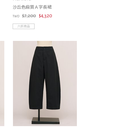
沙丘色麻質Ａ字長裙
$7,200
$4,320
TWD
六折商品