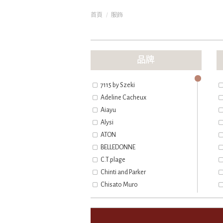
首頁
服飾
品牌
7115 by Szeki
Adeline Cacheux
Aiayu
Alysi
ATON
BELLEDONNE
C.T.plage
Chinti and Parker
Chisato Muro
CLOLI
Common Projects
Dragon Diffusion