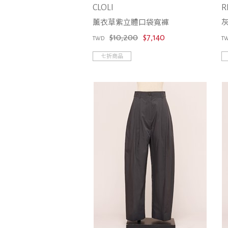
CLOLI
R
薰衣草紫立體口袋寬褲
$10,200
$7,140
TWD
T
七折商品