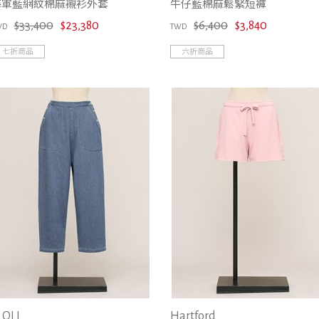
海軍藍網紋棉麻襯衫外套
牛仔藍棉麻鬆緊短褲
$33,400
$23,380
$6,400
$3,840
WD
TWD
七折商品
六折商品
LOLI
Hartford