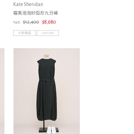
Kate Sheridan
霧黑泡泡紗弧形九分褲
$12,400
$8,680
TWD
七折商品
LAST ONE