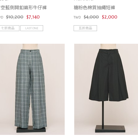
青空藍側開釦繭形牛仔褲
糖粉色棉質抽繩短褲
$10,200
$7,140
$4,000
$2,000
WD
TWD
七折商品
LAST ONE
五折商品