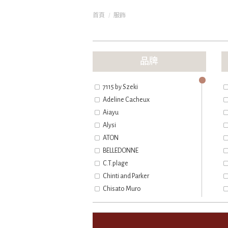
首頁
服飾
品牌
7115 by Szeki
Adeline Cacheux
Aiayu
Alysi
ATON
BELLEDONNE
C.T.plage
Chinti and Parker
Chisato Muro
CLOLI
Common Projects
Dragon Diffusion