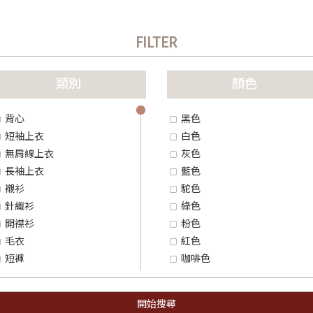
FILTER
remove
item
類別
顏色
背心
黑色
短袖上衣
白色
無肩線上衣
灰色
長袖上衣
藍色
襯衫
駝色
針織衫
綠色
開襟衫
粉色
毛衣
紅色
短褲
咖啡色
五分褲
黃色
九分褲
橘色
開始搜尋
長褲
紫色