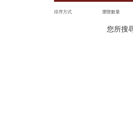
Faliero Sarti
排序方式
瀏覽數量
forte_forte
Harris Wharf London
您所搜
Hartford
HEREU
HIZEN Jewelry
Kate Sheridan
Labo.Art
Le Mont St. Michel
LIMO
Marie Laure Chamorel
PAMPA
Pomandère
REIKO
REINHARD PLANK
seeset
soeur